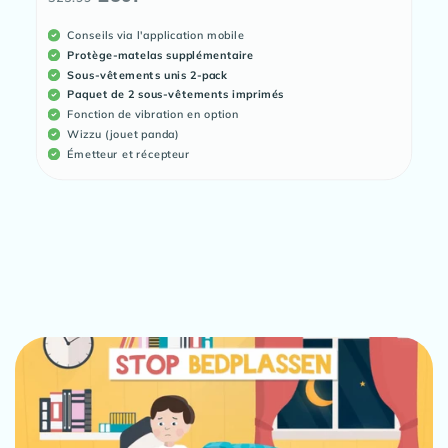
habituel
promotionnel
Conseils via l'application mobile
Protège-matelas supplémentaire
Sous-vêtements unis 2-pack
Paquet de 2 sous-vêtements imprimés
Fonction de vibration en option
Wizzu (jouet panda)
Émetteur et récepteur
C
o
n
t