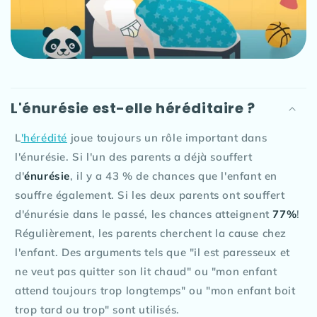
e
n
u
r
é
d
L'énurésie est-elle héréditaire ?
u
c
L
'hérédité
joue toujours un rôle important dans
t
l'énurésie. Si l'un des parents a déjà souffert
i
d'
énurésie
, il y a 43 % de chances que l'enfant en
b
souffre également. Si les deux parents ont souffert
l
d'énurésie dans le passé, les chances atteignent
77%
!
e
Régulièrement, les parents cherchent la cause chez
l'enfant. Des arguments tels que "il est paresseux et
ne veut pas quitter son lit chaud" ou "mon enfant
attend toujours trop longtemps" ou "mon enfant boit
trop tard ou trop" sont utilisés.