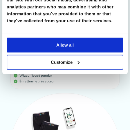
analytics partners who may combine it with other
information that you’ve provided to them or that
they’ve collected from your use of their services.
®
Dryly
Alarme pipi au lit Star
Allow all
Prix
Prix
199.
99
255.99
habituel
promotionnel
Conseils via l'application mobile
Customize
Sous-vêtements unis 2-pack
Fonction de vibration en option
Wizzu (jouet panda)
Émetteur et récepteur