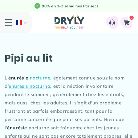
et
90% en 1-2 semaines lits secs
passer
au
0
contenu
0
artikele
Panier
Pipi au lit
L'
énurésie
nocturne
, également connue sous le nom
d'
enuresis nocturna
, est la miction involontaire
pendant le sommeil, généralement chez les enfants,
mais aussi chez les adultes. Il s'agit d'un problème
frustrant et parfois embarrassant, tant pour la
personne concernée que pour ses parents. Bien que
l'
énurésie
nocturne soit fréquente chez les jeunes
enfants qui ne sont pas encore totalement propres, elle