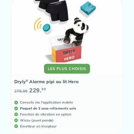
LES PLUS CHOISIS
®
Dryly
Alarme pipi au lit Hero
Prix
Prix
229.
99
279.99
habituel
promotionnel
Conseils via l'application mobile
Paquet de 3 sous-vêtements unis
Fonction de vibration en option
Wizzu (jouet panda)
Émetteur et récepteur