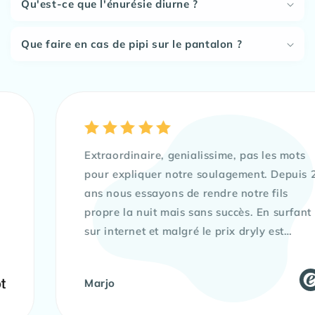
Qu'est-ce que l'énurésie diurne ?
Que faire en cas de pipi sur le pantalon ?
Extraordinaire, genialissime, pas les mots
pour expliquer notre soulagement. Depuis 2
ans nous essayons de rendre notre fils
propre la nuit mais sans succès. En surfant
sur internet et malgré le prix dryly est
devenu pour nous une évidence. Et bingo
aucun regret...il aura fallu 13 petits jours
Marjo
pour que notre fils soit propre. Voilà
maintenant 10 jours qu'il dort au sec.Mille