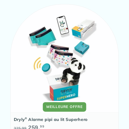
MEILLEURE OFFRE
®
Dryly
Alarme pipi au lit Superhero
Prix
Prix
259.
99
325.99