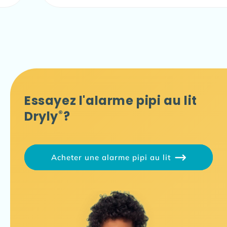
merci pour cette technologie. Le prix peut
être un frein mais le bien être de nos loulou
n'a pas de prix et quel soulagement de se
dire il pourra aller dormir chez les copains,
aller en sortie avec la classe.
Essayez l'alarme pipi au lit
Dryly
®
?
Acheter une alarme pipi au lit