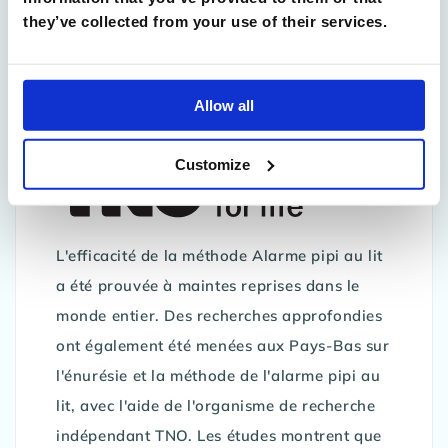
manière, l'impact sur l'environnement est
they’ve collected from your use of their services.
moindre et tout le monde est gagnant !
Innovante et scientifiquement
Allow all
prouvée
Customize
L'efficacité de la méthode Alarme pipi au lit
a été prouvée à maintes reprises dans le
monde entier. Des recherches approfondies
ont également été menées aux Pays-Bas sur
l'énurésie et la méthode de l'alarme pipi au
lit, avec l'aide de l'organisme de recherche
indépendant TNO. Les études montrent que