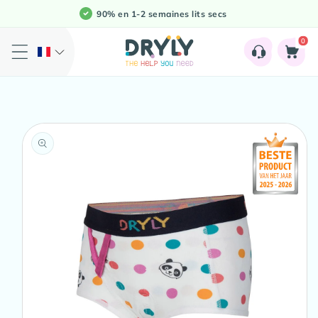
et
90% en 1-2 semaines lits secs
passer
au
0
contenu
0
artikele
Panier
Passer aux
informations
produits