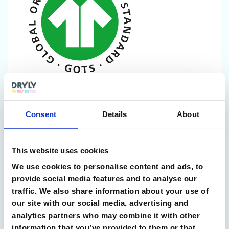
Nous utilisons du coton biologique certifié
GOTS, de sorte que les sous-vêtements
Consent
Details
About
respirent bien et sont plus doux que le coton
"normal". Ainsi, les fibres ne sont pas
This website uses cookies
affaiblies par les produits chimiques et le
We use cookies to personalise content and ads, to
coton reste doux plus longtemps ! Lors de la
provide social media features and to analyse our
production de coton biologique, la culture
traffic. We also share information about your use of
est naturellement protégée des insectes, par
our site with our social media, advertising and
exemple par des papillons. De cette
analytics partners who may combine it with other
information that you’ve provided to them or that