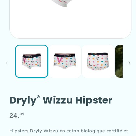
Ouvrir
le
média
1
dans
une
fenêtre
modale
Dryly
Wizzu Hipster
®
Prix
24.
99
habituel
Hipsters Dryly Wizzu en coton biologique certifié et