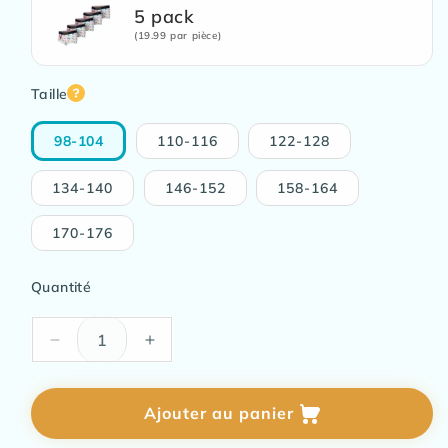
5 pack
(19.99 par pièce)
Taille
98-104
110-116
122-128
134-140
146-152
158-164
170-176
Quantité
Réduire
Augmenter
la
la
quantité
quantité
de
de
Ajouter au panier
Dryly®
Dryly®