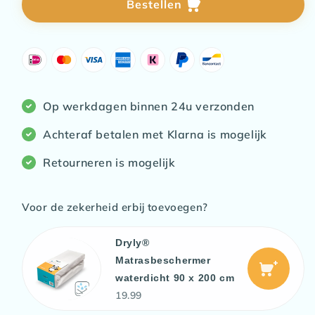
Dryly®
Dryly®
Bestellen
Wizzu
Wizzu
boxershort
boxershort
(3-
(3-
pack)
pack)
Op werkdagen binnen 24u verzonden
Achteraf betalen met Klarna is mogelijk
Retourneren is mogelijk
Voor de zekerheid erbij toevoegen?
Dryly®
Matrasbeschermer
waterdicht 90 x 200 cm
19.99