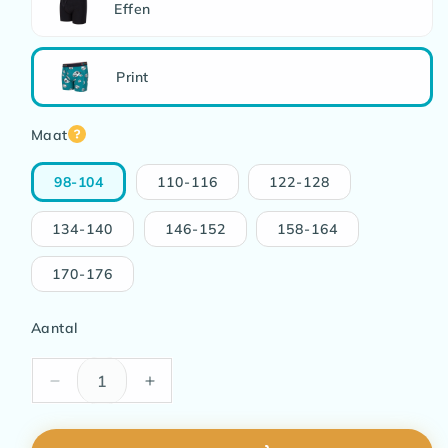
Effen
Print
Maat
98-104
110-116
122-128
134-140
146-152
158-164
170-176
Aantal
Aantal
Aantal
verlagen
verhogen
voor
voor