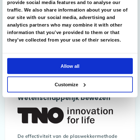
katoen. Zo worden vezels niet verzwakt
provide social media features and to analyse our
door chemicaliën en blijft het katoen langer
traffic. We also share information about your use of
our site with our social media, advertising and
zacht! Bij de productie van biologisch
analytics partners who may combine it with other
katoen wordt het gewas op natuurlijke wijze
information that you’ve provided to them or that
beschermd tegen insecten door bijvoorbeeld
they’ve collected from your use of their services.
gebruik te maken van vlinders. Zo zorgen
wij voor een lagere impact op het milieu en
is iedereen een winnaar!
Allow all
Customize
Innovatie en
Wetenschappelijk bewezen
De effectiviteit van de plaswekkermethode