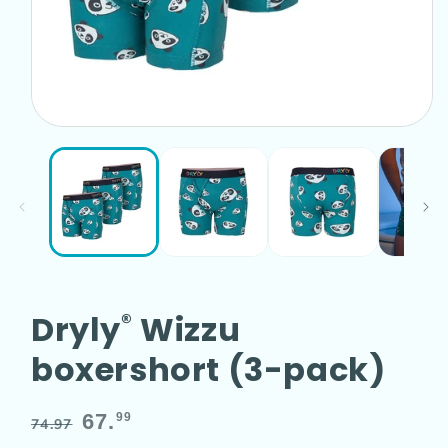
Media
1
openen
in
modaal
Dryly
Wizzu
®
boxershort (3-pack)
Normale
Aanbiedingsprijs
67.
99
74.97
prijs