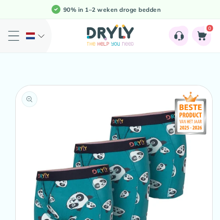
Meteen
90% in 1–2 weken droge bedden
naar de
content
0
0
artikele
Winkelwage
a direct naar
roductinformatie