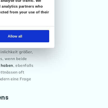
analyse our traffic. We
n, damit es
d analytics partners who
 Verwendung eines
ected from your use of their
äsche, um die
Allow all
enn ein Elternteil
inlichkeit größer,
ss, wenn beide
 haben
, ebenfalls
ttnässen oft
ndern eine Frage
ens