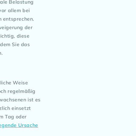
nale Belastung
vor allem bei
m entsprechen.
weigerung der
ichtig, diese
ndem Sie das
n.
rliche Weise
noch regelmäßig
rwachsenen ist es
lich einsetzt
m Tag oder
iegende Ursache