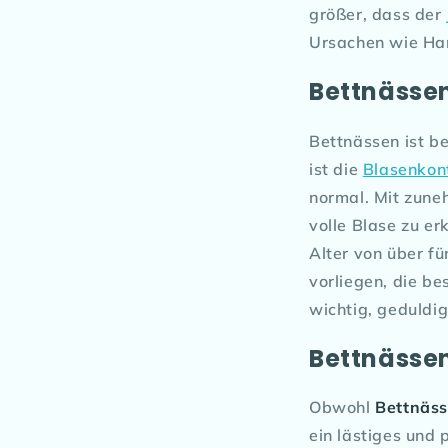
größer, dass der
Ursachen wie Ha
Bettnässen
Bettnässen ist be
ist die
Blasenkont
normal. Mit zuneh
volle Blase zu e
Alter von über f
vorliegen, die be
wichtig, geduldi
Bettnässe
Obwohl
Bettnäs
ein lästiges und 