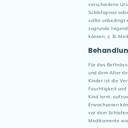
verschiedene Urs
Schlafapnoe oder
sollte unbedingt
zugrunde liegend
können, z. B. Me
Behandlun
Für das Bettnäss
und dem Alter de
Kinder ist die V
Feuchtigkeit und
Kind lernt, aufzu
Erwachsenen könn
vor dem Schlafen
Medikamente wie