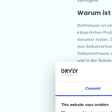
verringern.
Warum ist 
Bettnässen ist ei
körperlichen Pro
darunter leiden.
das Selbstvertra
Selbstvertrauen 
und in der Schule
finden Sie sofort
Was können
Consent
Als Elternteil ei
zu unterstützen,
This website uses cookies
über das Problem