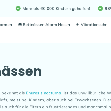
Mehr als 60.000 Kindern geholfen!
93
larmen
Bettnässer-Alarm Hosen
Vibrationsuhr
nässen
h bekannt als
Enuresis nocturna
, ist das unwillkürliche 
afs, meist bei Kindern, aber auch bei Erwachsenen. Die
ls auch für die Eltern ein frustrierendes und manchmal p