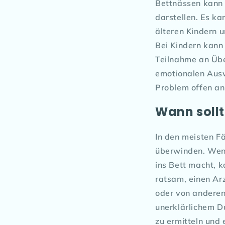
Bettnässen kann 
darstellen. Es ka
älteren Kindern 
Bei Kindern kann
Teilnahme an Über
emotionalen Ausw
Problem offen an
Wann sollt
In den meisten Fä
überwinden. Wenn
ins Bett macht, 
ratsam, einen Ar
oder von andere
unerklärlichem Du
zu ermitteln und