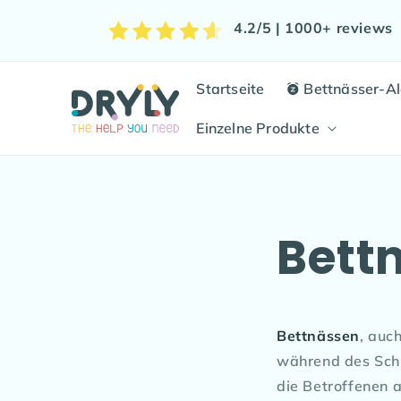
Direkt
zum
4.2/5 | 1000+ reviews
Inhalt
Startseite
Bettnässer-A
Einzelne Produkte
Bett
Bettnässen
, auc
während des Schl
die Betroffenen a