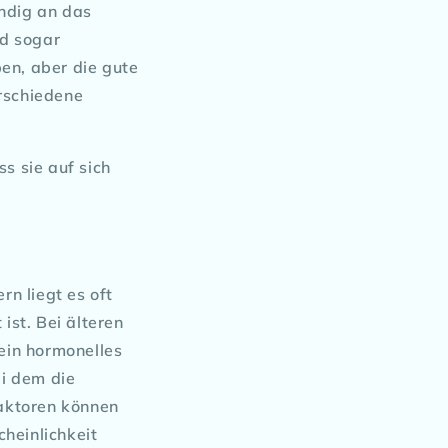
ändig an das
nd sogar
en, aber die gute
erschiedene
s sie auf sich
rn liegt es oft
ist. Bei älteren
ein hormonelles
i dem die
aktoren können
cheinlichkeit