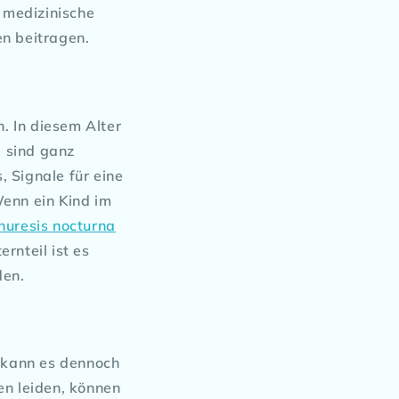
 medizinische
n beitragen.
n. In diesem Alter
e sind ganz
 Signale für eine
enn ein Kind im
nuresis nocturna
rnteil ist es
den.
 kann es dennoch
en leiden, können