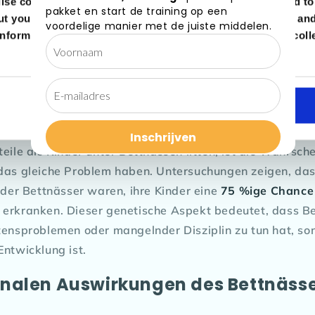
se content and ads, to provide social media features and to 
Ein
Belohnungssystem
kann helfen, Ihr Kind zu motiviere
pakket en start de training op een
t your use of our site with our social media, advertising an
eibt. Bieten Sie auch praktische Lösungen an, z. B. die
voordelige manier met de juiste middelen.
nformation that you’ve provided to them or that they’ve coll
atratzenschutzes
und regelmäßiges Waschen der Bettw
en.
 und Bettnässen
Customize
darauf, dass Bettnässen teilweise erblich bedingt ist. W
Inschrijven
teile als Kinder unter Bettnässen litten, ist die Wahrsche
 das gleiche Problem haben. Untersuchungen zeigen, da
inder Bettnässer waren, ihre Kinder eine
75 %ige Chance
 erkranken. Dieser genetische Aspekt bedeutet, dass Be
ltensproblemen oder mangelnder Disziplin zu tun hat, so
Entwicklung ist.
onalen Auswirkungen des Bettnäss